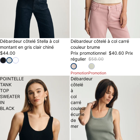
Débardeur côtelé Stella à col
30% OFF
Débardeur côtelé à col carré
montant en gris clair chiné
couleur brume
$44.00
Prix promotionnel
$40.60
Prix
régulier
$58.00
Promotion
Promotion
POINTELLE
Débardeur
TANK
côtelé
TOP
à
SWEATER
col
IN
carré
BLACK
couleur
écume
de
mer