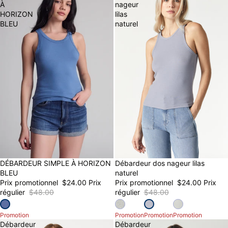
À
nageur
HORIZON
lilas
BLEU
naturel
DÉBARDEUR SIMPLE À HORIZON
50% OFF
Débardeur dos nageur lilas
50% OFF
FINAL SALE
FINAL SALE
BLEU
naturel
Prix promotionnel
$24.00
Prix
Prix promotionnel
$24.00
Prix
régulier
$48.00
régulier
$48.00
Promotion
Promotion
Promotion
Promotion
Débardeur
Débardeur