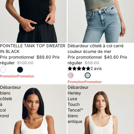
30% OFF
POINTELLE TANK TOP SWEATER
30% OFF
Débardeur côtelé à col carré
IN BLACK
couleur écume de mer
Prix promotionnel
$89.60
Prix
Prix promotionnel
$40.60
Prix
régulier
$128.00
régulier
$58.00
2 avis
Promotion
Promotion
Promotion
Promotion
Débardeur
Débardeur
blanc
Henley
côtelé
Luxe
à
Touch
col
Tencel™
rond
blanc
antique