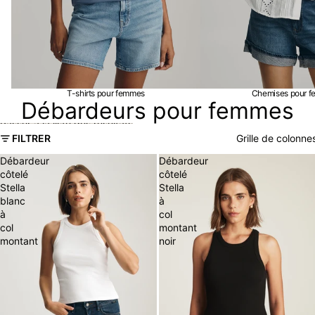
T-shirts pour femmes
Chemises pour 
Débardeurs pour femmes
Passer à la liste des résultats
FILTRER
Grille de colonne
Débardeur
Débardeur
côtelé
côtelé
Stella
Stella
blanc
à
à
col
col
montant
montant
noir