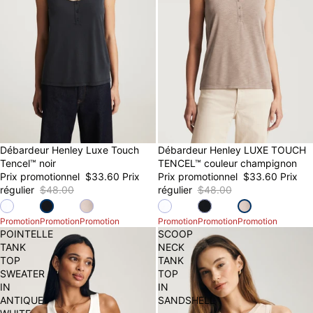
30% OFF
Débardeur Henley Luxe Touch
30% OFF
Débardeur Henley LUXE TOUCH
Tencel™ noir
TENCEL™ couleur champignon
Prix promotionnel
$33.60
Prix
Prix promotionnel
$33.60
Prix
régulier
$48.00
régulier
$48.00
Promotion
Promotion
Promotion
Promotion
Promotion
Promotion
POINTELLE
SCOOP
TANK
NECK
TOP
TANK
SWEATER
TOP
IN
IN
ANTIQUE
SANDSHELL