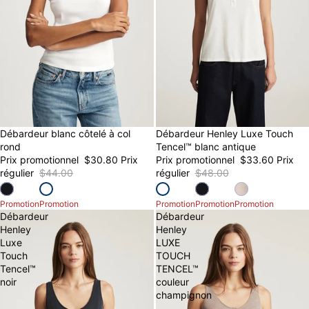
30% OFF
Débardeur blanc côtelé à col
30% OFF
Débardeur Henley Luxe Touch
rond
Tencel™ blanc antique
Prix promotionnel
$30.80
Prix
Prix promotionnel
$33.60
Prix
régulier
$44.00
régulier
$48.00
Promotion
Promotion
Promotion
Promotion
Promotion
Débardeur
Débardeur
Henley
Henley
Luxe
LUXE
Touch
TOUCH
Tencel™
TENCEL™
noir
couleur
champignon