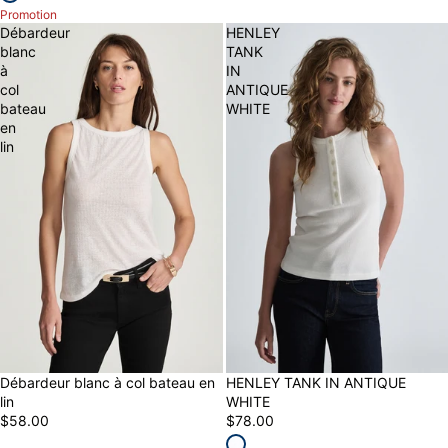
Promotion
Débardeur
HENLEY
blanc
TANK
à
IN
col
ANTIQUE
bateau
WHITE
en
lin
Débardeur blanc à col bateau en
NEW
HENLEY TANK IN ANTIQUE
lin
WHITE
$58.00
$78.00