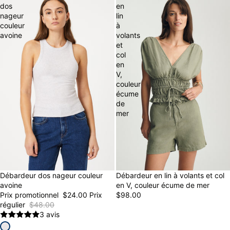
dos
en
nageur
lin
couleur
à
avoine
volants
et
col
en
V,
couleur
écume
de
mer
Débardeur dos nageur couleur
50% OFF
Débardeur en lin à volants et col
FINAL SALE
avoine
en V, couleur écume de mer
Prix promotionnel
$24.00
Prix
$98.00
régulier
$48.00
3 avis