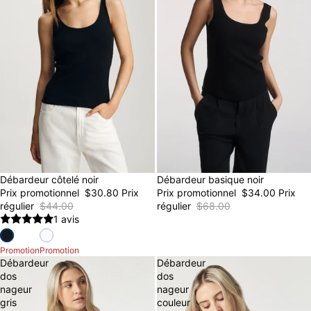
30% OFF
Débardeur côtelé noir
Débardeur basique noir
50% OFF
FINAL SALE
Prix promotionnel
$30.80
Prix
Prix promotionnel
$34.00
Prix
régulier
$44.00
régulier
$68.00
1 avis
Promotion
Promotion
Débardeur
Débardeur
dos
dos
nageur
nageur
gris
couleur