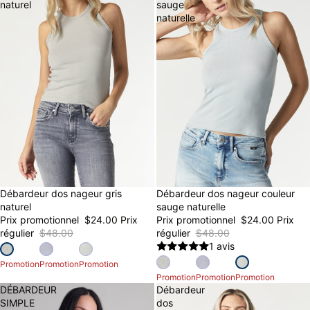
naturel
sauge
naturelle
Débardeur dos nageur gris
50% OFF
Débardeur dos nageur couleur
50% OFF
FINAL SALE
FINAL SALE
naturel
sauge naturelle
Prix promotionnel
$24.00
Prix
Prix promotionnel
$24.00
Prix
régulier
$48.00
régulier
$48.00
1 avis
Promotion
Promotion
Promotion
Promotion
Promotion
Promotion
DÉBARDEUR
Débardeur
SIMPLE
dos