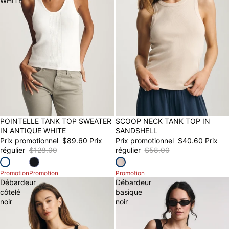
WHITE
30% OFF
POINTELLE TANK TOP SWEATER
30% OFF
SCOOP NECK TANK TOP IN
IN ANTIQUE WHITE
SANDSHELL
Prix promotionnel
$89.60
Prix
Prix promotionnel
$40.60
Prix
régulier
$128.00
régulier
$58.00
Promotion
Promotion
Promotion
Débardeur
Débardeur
côtelé
basique
noir
noir