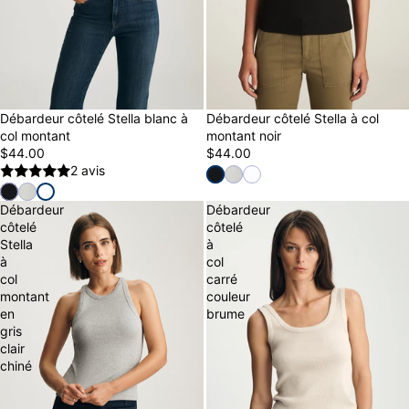
Débardeur côtelé Stella blanc à
Débardeur côtelé Stella à col
col montant
montant noir
$44.00
$44.00
2 avis
Débardeur
Débardeur
côtelé
côtelé
Stella
à
à
col
col
carré
montant
couleur
en
brume
gris
clair
chiné