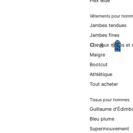
Flex Blue
Vêtements pour hom
Jambes tendues
Jambes fines
NOMBRE
Cheveux raides et
TOTAL
D’ARTICLES
DANS LE
PANIER: 0
Maigre
Bootcut
Athlétique
Tout acheter
Tissus pour hommes
Guillaume d'Édimb
Bleu plume
Supermouvement