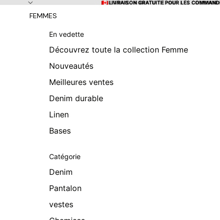
Ignorer et passer au contenu
🇨🇦 LIVRAISON GRATUITE POUR LES COMMANDE
🇨🇦 LIVRAISON GRATUITE POUR LES COMMANDE
FEMMES
En vedette
Découvrez toute la collection Femme
Nouveautés
Meilleures ventes
Denim durable
Linen
Bases
Catégorie
Denim
Pantalon
vestes