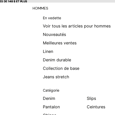
S DE 140 $ ET PLUS
S DE 140 $ ET PLUS
HOMMES
En vedette
Voir tous les articles pour hommes
Nouveautés
Meilleures ventes
Linen
Denim durable
Collection de base
Jeans stretch
Catégorie
Denim
Slips
Pantalon
Ceintures