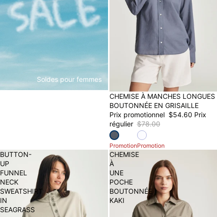
Soldes pour femmes
30% OFF
CHEMISE À MANCHES LONGUES
BOUTONNÉE EN GRISAILLE
Prix promotionnel
$54.60
Prix
régulier
$78.00
Promotion
Promotion
BUTTON-
CHEMISE
UP
À
FUNNEL
UNE
NECK
POCHE
SWEATSHIRT
BOUTONNÉE
IN
KAKI
SEAGRASS