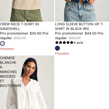
30% OFF
CREW NECK T-SHIRT IN
50% OFF
LONG SLEEVE BUTTON-UP T-
SANDSHELL
SHIRT IN BLACK IRIS
Prix promotionnel
$40.60
Prix
Prix promotionnel
$44.00
Prix
régulier
$58.00
régulier
$88.00
4 avis
Promotion
Promotion
CHEMISE
BLANCHE
À
MANCHES
BRODÉES
ET
BOUTONNÉE