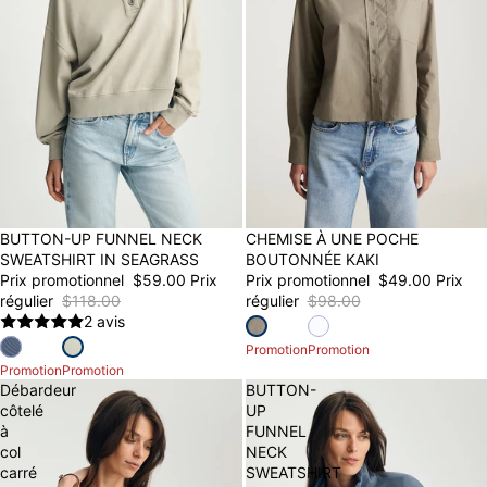
50% OFF
BUTTON-UP FUNNEL NECK
50% OFF
CHEMISE À UNE POCHE
SWEATSHIRT IN SEAGRASS
BOUTONNÉE KAKI
Prix promotionnel
$59.00
Prix
Prix promotionnel
$49.00
Prix
régulier
$118.00
régulier
$98.00
2 avis
Promotion
Promotion
Promotion
Promotion
Débardeur
BUTTON-
côtelé
UP
à
FUNNEL
col
NECK
carré
SWEATSHIRT