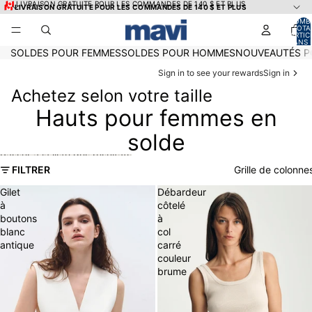
Ignorer et passer au contenu
🇨🇦 LIVRAISON GRATUITE POUR LES COMMANDES DE 140 $ ET PLUS
🇨🇦 LIVRAISON GRATUITE POUR LES COMMANDES DE 140 $ ET PLUS
NOMB
TOTA
D’ARTIC
DANS 
PANIER
SOLDES POUR FEMMES
SOLDES POUR HOMMES
NOUVEAUTÉS P
Sign in to see your rewards
Sign in
Achetez selon votre taille
Hauts pour femmes en
solde
Passer à la liste des résultats
FILTRER
Grille de colonne
Gilet
Débardeur
à
côtelé
boutons
à
blanc
col
antique
carré
couleur
brume