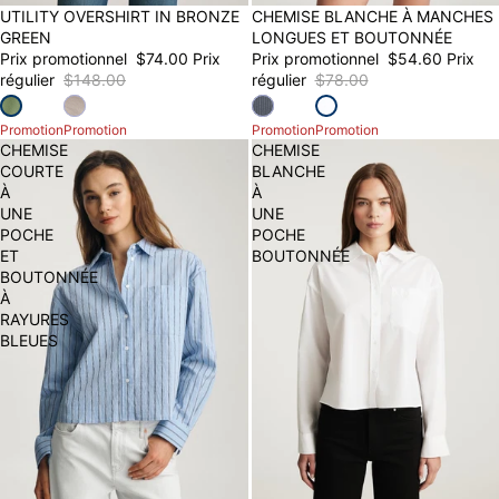
50% OFF
UTILITY OVERSHIRT IN BRONZE
30% OFF
CHEMISE BLANCHE À MANCHES
GREEN
LONGUES ET BOUTONNÉE
Prix promotionnel
$74.00
Prix
Prix promotionnel
$54.60
Prix
régulier
$148.00
régulier
$78.00
Promotion
Promotion
Promotion
Promotion
CHEMISE
CHEMISE
COURTE
BLANCHE
À
À
UNE
UNE
POCHE
POCHE
ET
BOUTONNÉE
BOUTONNÉE
À
RAYURES
BLEUES