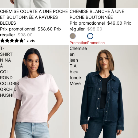
30% OFF
CHEMISE COURTE À UNE POCHE
50% OFF
CHEMISE BLANCHE À UNE
ET BOUTONNÉE À RAYURES
POCHE BOUTONNÉE
BLEUES
Prix promotionnel
$49.00
Prix
Prix promotionnel
$68.60
Prix
régulier
$98.00
régulier
$98.00
1 avis
Promotion
Promotion
T-
Chemise
SHIRT
en
NINA
jean
À
TIA
COL
bleu
ROND
foncé
COLORIS
Move
ORCHID
HUSH