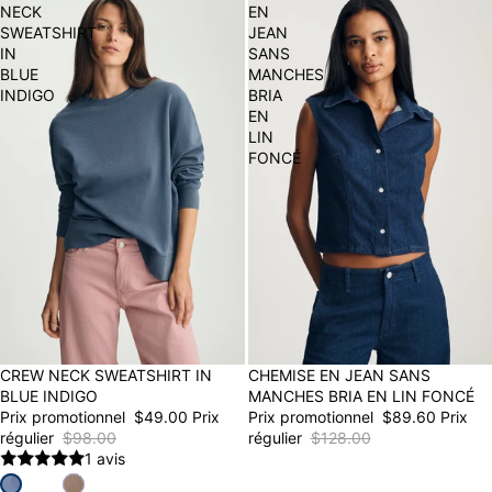
NECK
EN
SWEATSHIRT
JEAN
IN
SANS
BLUE
MANCHES
INDIGO
BRIA
EN
LIN
FONCÉ
50% OFF
CREW NECK SWEATSHIRT IN
30% OFF
CHEMISE EN JEAN SANS
BLUE INDIGO
MANCHES BRIA EN LIN FONCÉ
Prix promotionnel
$49.00
Prix
Prix promotionnel
$89.60
Prix
régulier
$98.00
régulier
$128.00
1 avis