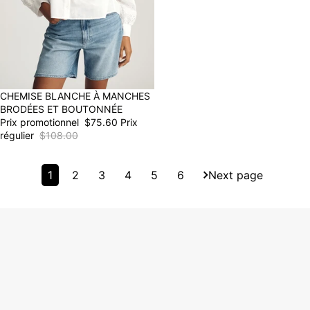
30% OFF
CHEMISE BLANCHE À MANCHES
BRODÉES ET BOUTONNÉE
Prix promotionnel
$75.60
Prix
régulier
$108.00
1
2
3
4
5
6
Next page