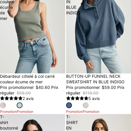
couleur
IN
écume
BLUE
de
INDIGO
mer
30% OFF
Débardeur côtelé à col carré
50% OFF
BUTTON-UP FUNNEL NECK
couleur écume de mer
SWEATSHIRT IN BLUE INDIGO
Prix promotionnel
$40.60
Prix
Prix promotionnel
$59.00
Prix
régulier
$58.00
régulier
$118.00
2 avis
5 avis
Promotion
Promotion
Promotion
Promotion
T-
T-
shirt
SHIRT
boutonné
EN