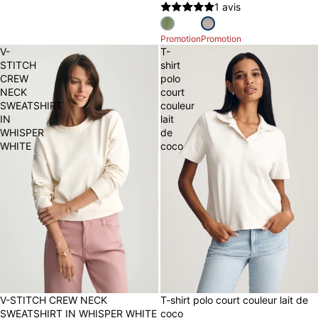
1 avis
Promotion
Promotion
V-
T-
STITCH
shirt
CREW
polo
NECK
court
SWEATSHIRT
couleur
IN
lait
WHISPER
de
WHITE
coco
50% OFF
V-STITCH CREW NECK
30% OFF
T-shirt polo court couleur lait de
SWEATSHIRT IN WHISPER WHITE
coco