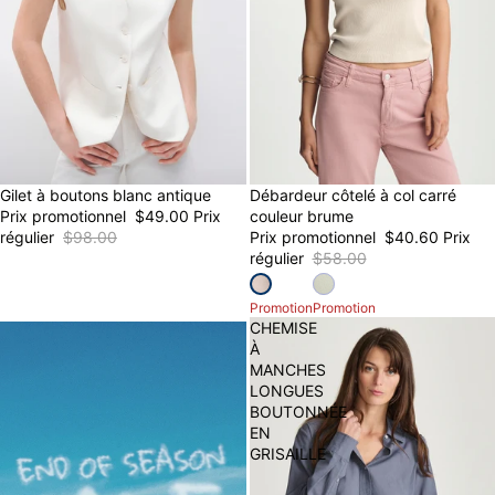
50% OFF
Gilet à boutons blanc antique
30% OFF
Débardeur côtelé à col carré
Prix promotionnel
$49.00
Prix
couleur brume
régulier
$98.00
Prix promotionnel
$40.60
Prix
régulier
$58.00
Promotion
Promotion
CHEMISE
À
MANCHES
LONGUES
BOUTONNÉE
EN
GRISAILLE