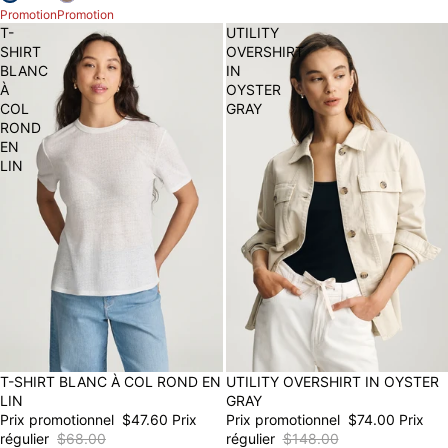
Promotion
Promotion
T-
UTILITY
SHIRT
OVERSHIRT
BLANC
IN
À
OYSTER
COL
GRAY
ROND
EN
LIN
30% OFF
T-SHIRT BLANC À COL ROND EN
50% OFF
UTILITY OVERSHIRT IN OYSTER
LIN
GRAY
Prix promotionnel
$47.60
Prix
Prix promotionnel
$74.00
Prix
régulier
$68.00
régulier
$148.00