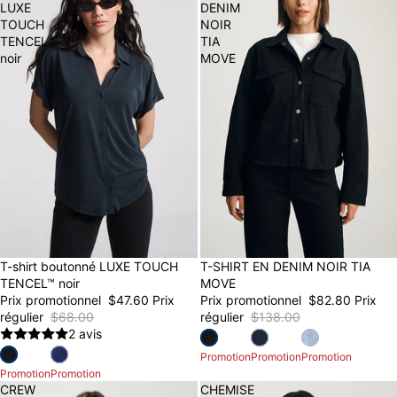
LUXE
DENIM
TOUCH
NOIR
TENCEL™
TIA
noir
MOVE
30% OFF
T-shirt boutonné LUXE TOUCH
40% OFF
T-SHIRT EN DENIM NOIR TIA
TENCEL™ noir
MOVE
Prix promotionnel
$47.60
Prix
Prix promotionnel
$82.80
Prix
régulier
$68.00
régulier
$138.00
2 avis
Promotion
Promotion
Promotion
Promotion
Promotion
CREW
CHEMISE