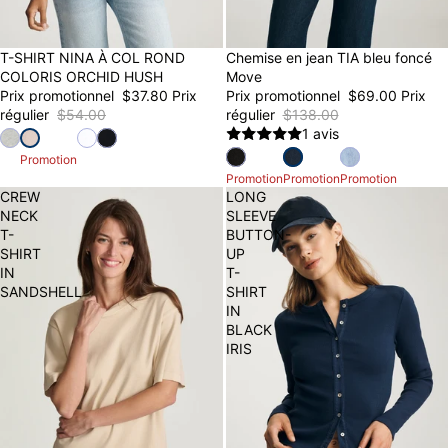
30% OFF
T-SHIRT NINA À COL ROND
50% OFF
Chemise en jean TIA bleu foncé
COLORIS ORCHID HUSH
Move
Prix promotionnel
$37.80
Prix
Prix promotionnel
$69.00
Prix
régulier
$54.00
régulier
$138.00
1 avis
Promotion
Promotion
Promotion
Promotion
CREW
LONG
NECK
SLEEVE
T-
BUTTON-
SHIRT
UP
IN
T-
SANDSHELL
SHIRT
IN
BLACK
IRIS