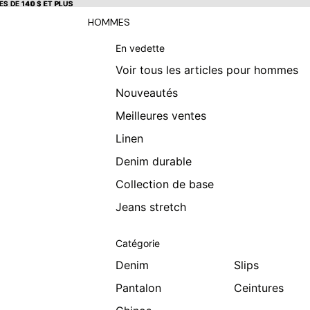
S DE 140 $ ET PLUS
S DE 140 $ ET PLUS
HOMMES
En vedette
Voir tous les articles pour hommes
Nouveautés
Meilleures ventes
Linen
Denim durable
Collection de base
Jeans stretch
Catégorie
Denim
Slips
Pantalon
Ceintures