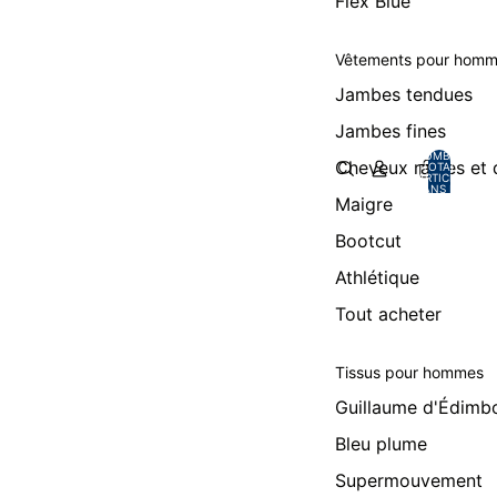
Flex Blue
Vêtements pour hom
Jambes tendues
Jambes fines
NOMBRE
Cheveux raides et
TOTAL
D’ARTICLES
DANS LE
PANIER: 0
Maigre
Bootcut
Athlétique
Tout acheter
Tissus pour hommes
Guillaume d'Édimb
Bleu plume
Supermouvement