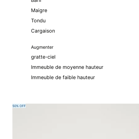
Baril
Maigre
Tondu
Cargaison
Augmenter
gratte-ciel
Immeuble de moyenne hauteur
Immeuble de faible hauteur
Passer aux informations sur le produit
50% OFF