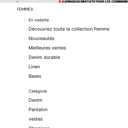
Ignorer et passer au contenu
🇨🇦 LIVRAISON GRATUITE POUR LES COMMANDE
🇨🇦 LIVRAISON GRATUITE POUR LES COMMANDE
FEMMES
En vedette
Découvrez toute la collection Femme
Nouveautés
Meilleures ventes
Denim durable
Linen
Bases
Catégorie
Denim
Pantalon
vestes