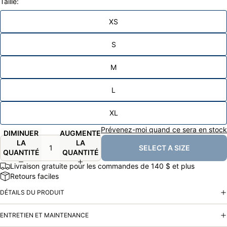
Taille:
XS
S
M
L
XL
Prévenez-moi quand ce sera en stock
DIMINUER
AUGMENTER
LA
LA
SELECT A SIZE
QUANTITÉ
QUANTITÉ
Livraison gratuite pour les commandes de 140 $ et plus
Retours faciles
DÉTAILS DU PRODUIT
ENTRETIEN ET MAINTENANCE