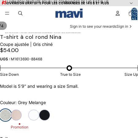
Ignorer et passer au contenu
🇨🇦 LIVRAISON GRATUITE POUR LES COMMANDES DE 140 $ ET PLUS
🇨🇦 LIVRAISON GRATUITE POUR LES COMMANDES DE 140 $ ET PLUS
NOMB
TOTA
D’ARTIC
DANS 
PANIER
/
4
Sign in to see your rewards
Sign in
Passer aux informations sur le produit
OUVRIR
OUVRIR
OUVRIR
OUVRIR
T-shirt à col rond Nina
L’IMAGE
L’IMAGE
L’IMAGE
L’IMAGE
Coupe ajustée | Gris chiné
EN
EN
EN
EN
$54.00
PLEIN
PLEIN
PLEIN
PLEIN
ÉCRAN
ÉCRAN
ÉCRAN
ÉCRAN
UGS :
M1613690-88468
Size Down
True to Size
Size Up
Model is 5'9" and wearing a size Small.
Couleur: Grey Melange
Promotion