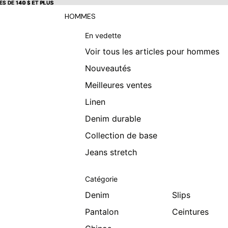
S DE 140 $ ET PLUS
S DE 140 $ ET PLUS
HOMMES
En vedette
Voir tous les articles pour hommes
Nouveautés
Meilleures ventes
Linen
Denim durable
Collection de base
Jeans stretch
Catégorie
Denim
Slips
Pantalon
Ceintures