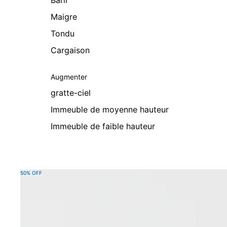
Baril
Maigre
Tondu
Cargaison
Augmenter
gratte-ciel
Immeuble de moyenne hauteur
Immeuble de faible hauteur
Passer aux informations sur le produit
50% OFF