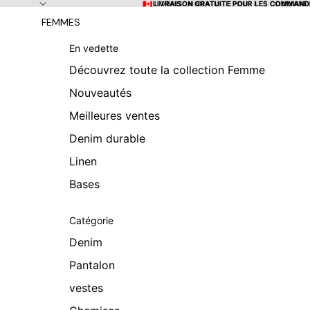
Ignorer et passer au contenu
🇨🇦 LIVRAISON GRATUITE POUR LES COMMANDE
🇨🇦 LIVRAISON GRATUITE POUR LES COMMANDE
FEMMES
En vedette
Découvrez toute la collection Femme
Nouveautés
Meilleures ventes
Denim durable
Linen
Bases
Catégorie
Denim
Pantalon
vestes