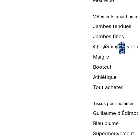
Flex Blue
Vêtements pour hom
Jambes tendues
Jambes fines
NOMBRE
Cheveux raides et
TOTAL
D’ARTICLES
DANS LE
PANIER: 0
Maigre
Bootcut
Athlétique
Tout acheter
Tissus pour hommes
Guillaume d'Édimb
Bleu plume
Supermouvement