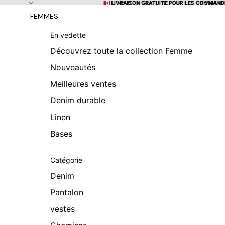
Ignorer et passer au contenu
🇨🇦 LIVRAISON GRATUITE POUR LES COMMANDE
🇨🇦 LIVRAISON GRATUITE POUR LES COMMANDE
FEMMES
En vedette
Découvrez toute la collection Femme
Nouveautés
Meilleures ventes
Denim durable
Linen
Bases
Catégorie
Denim
Pantalon
vestes