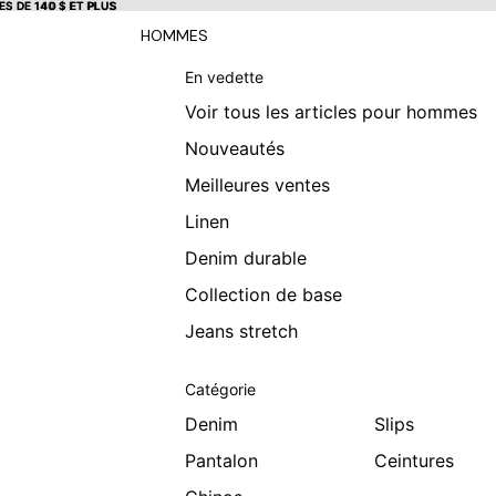
S DE 140 $ ET PLUS
S DE 140 $ ET PLUS
HOMMES
En vedette
Voir tous les articles pour hommes
Nouveautés
Meilleures ventes
Linen
Denim durable
Collection de base
Jeans stretch
Catégorie
Denim
Slips
Pantalon
Ceintures