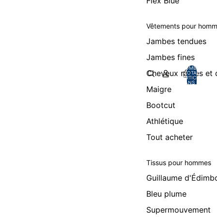
Flex Blue
Vêtements pour hom
Jambes tendues
Jambes fines
NOMBRE
Cheveux raides et
TOTAL
D’ARTICLES
DANS LE
PANIER: 0
Maigre
Bootcut
Athlétique
Tout acheter
Tissus pour hommes
Guillaume d'Édimb
Bleu plume
Supermouvement