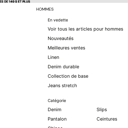
S DE 140 $ ET PLUS
S DE 140 $ ET PLUS
HOMMES
En vedette
Voir tous les articles pour hommes
Nouveautés
Meilleures ventes
Linen
Denim durable
Collection de base
Jeans stretch
Catégorie
Denim
Slips
Pantalon
Ceintures