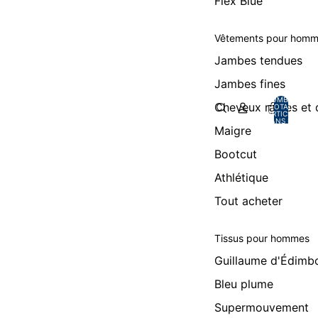
Flex Blue
Vêtements pour hom
Jambes tendues
Jambes fines
NOMBRE
Cheveux raides et
TOTAL
D’ARTICLES
DANS LE
PANIER: 0
Maigre
Bootcut
Athlétique
Tout acheter
Tissus pour hommes
Guillaume d'Édimb
Bleu plume
Supermouvement