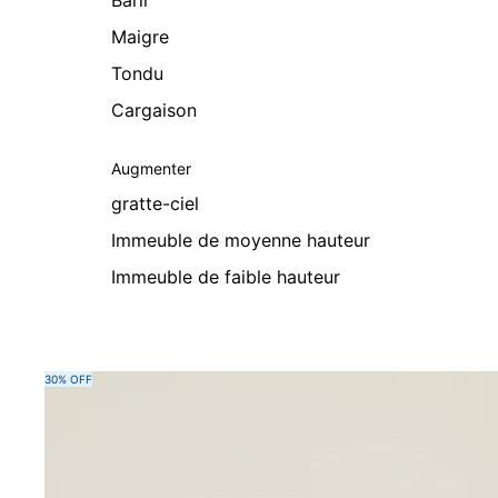
Baril
Maigre
Tondu
Cargaison
Augmenter
gratte-ciel
Immeuble de moyenne hauteur
Immeuble de faible hauteur
Passer aux informations sur le produit
30% OFF