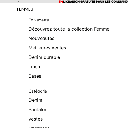
Ignorer et passer au contenu
🇨🇦 LIVRAISON GRATUITE POUR LES COMMANDE
🇨🇦 LIVRAISON GRATUITE POUR LES COMMANDE
FEMMES
En vedette
Découvrez toute la collection Femme
Nouveautés
Meilleures ventes
Denim durable
Linen
Bases
Catégorie
Denim
Pantalon
vestes