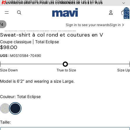
Ignorer et passer au contenu
🇨🇦 LIVRAISON GRATUITE POUR LES COMMANDES DE 140 $ ET PLUS
🇨🇦 LIVRAISON GRATUITE POUR LES COMMANDES DE 140 $ ET PLUS
NOMB
TOTA
D’ARTIC
DANS 
PANIER
/
4
Sign in to see your rewards
Sign in
Passer aux informations sur le produit
OUVRIR
OUVRIR
OUVRIR
OUVRIR
Sweat-shirt à col rond et coutures en V
L’IMAGE
L’IMAGE
L’IMAGE
L’IMAGE
Coupe classique | Total Eclipse
EN
EN
EN
EN
$98.00
PLEIN
PLEIN
PLEIN
PLEIN
ÉCRAN
ÉCRAN
ÉCRAN
ÉCRAN
UGS :
M0S10584-70490
Size Down
True to Size
Size Up
Model is 6'2" and wearing a size Large.
Couleur: Total Eclipse
Taille: